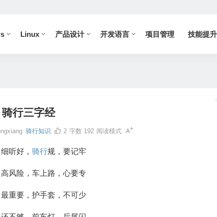
s
Linux
产品设计
开发语言
项目管理
技能提升
骑行三字经
ngxiang
骑行知识
2
字数 192
阅读模式
，细听好，
骑行
规，要记牢
，高风险，车上路，心要专
，最重要，护手套，不可少
，还不够，前车灯，后尾闪