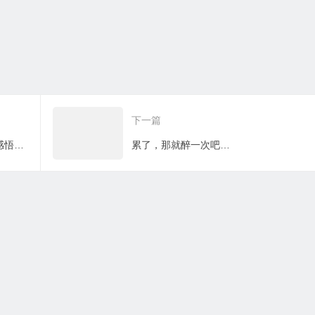
下一篇
父母尚在苟且，你却在炫耀诗和远方（感悟篇）
累了，那就醉一次吧…