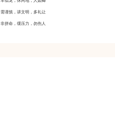
，车似龙，休闲地，人如鲫
，需谨慎，讲文明，多礼让
，非拼命，缓压力，勿伤人