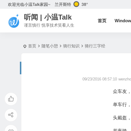
#
兰开斯特
38°
欢迎光临小温Talk家园~
听闻 | 小温Talk
首页
Window
谨言慎行 悦享技术笑看人生
首页
随笔小憩
骑行知识
骑行三字经
09/23/2016 08:57:10
wenzho
众车友
单车行
头戴盔
若夜骑