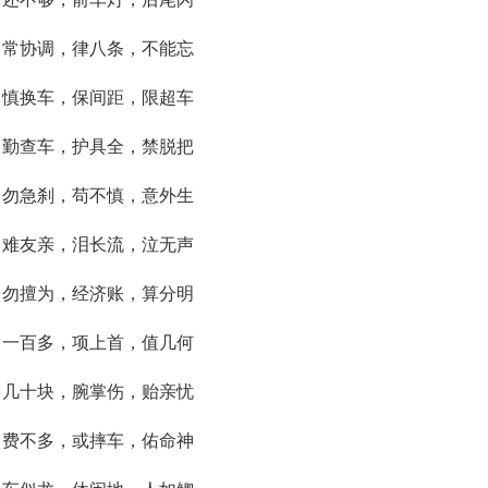
，常协调，律八条，不能忘
，慎换车，保间距，限超车
，勤查车，护具全，禁脱把
，勿急刹，苟不慎，意外生
，难友亲，泪长流，泣无声
，勿擅为，经济账，算分明
，一百多，项上首，值几何
，几十块，腕掌伤，贻亲忧
，费不多，或摔车，佑命神